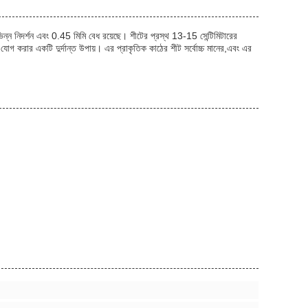
িন্ন নিদর্শন এবং 0.45 মিমি বেধ রয়েছে। শীটের প্রস্থ 13-15 সেন্টিমিটারের
শ যোগ করার একটি দুর্দান্ত উপায়। এর প্রাকৃতিক কাঠের শীট সর্বোচ্চ মানের,এবং এর