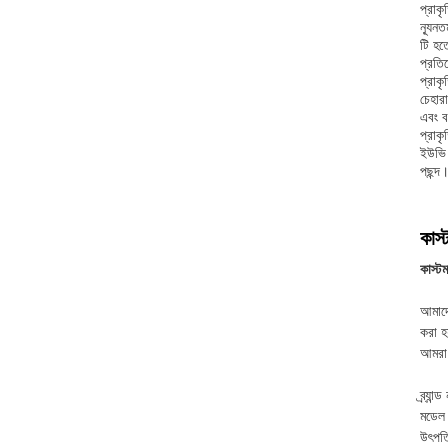
প্রাক
ন্যূন
টি হত
প্রতি
প্রাক
চেহার
এবং ব
প্রাক
ইউভি 
পছন্দ
কাস
কাস্ট
আমাদে
করা হ
আমরা 
ব্র্যা
মডেল 
উৎপত্