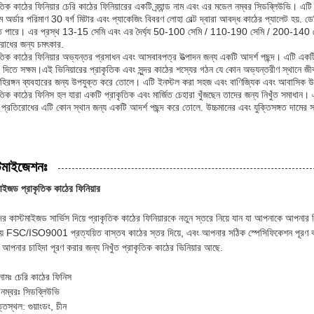
ৃতিক কাঠের ফিনিয়ার চেরি কাঠের ফিনিয়ারের একটি ব্র্যান্ড নাম এবং এর মডেল নম্বর সিডব্লিউভ
তম অর্ডার পরিমাণ 30 বর্গ মিটার এবং প্যাকেজিং বিবরণ লোহা বেল্ট দ্বারা আবদ্ধ কাঠের প্যালেট হয়. ডে
ে পারে। এর প্রস্থ 13-15 সেমি এবং এর দৈর্ঘ্য 50-100 সেমি / 110-190 সেমি / 200-140
রোধের জন্য চমৎকার.
ৃতিক কাঠের ফিনিয়ার অভ্যন্তর প্রসাধন এবং আসবাবপত্র উত্পাদন জন্য একটি আদর্শ পছন্দ। এটি একট
া দিতে সক্ষম।এই ভিনিয়ারের প্রাকৃতিক এবং সুন্দর কাঠের শস্যের গঠন যে কোন অভ্যন্তরীণ স্থানে
হিরঙ্গন ব্যবহারের জন্য উপযুক্ত করে তোলে। এটি ইনস্টল করা সহজ এবং বাণিজ্যিক এবং আবাসিক উভ
ৃতিক কাঠের ফিনিস হল যারা একটি প্রাকৃতিক এবং মার্জিত চেহারা খুঁজছেন তাদের জন্য নিখুঁত সমাধান। এট
প্রতিরোধের এটি কোন স্থান জন্য একটি আদর্শ পছন্দ করে তোলে. উচ্চমানের এবং যুক্তিসঙ্গত দামের স
।
্টমাইজেশনঃ
মাইজড প্রাকৃতিক কাঠের ফিনিয়ার
র কাস্টমাইজড সার্ভিস দিয়ে প্রাকৃতিক কাঠের ফিনিয়ারকে নতুন স্তরে নিয়ে যান যা আপনাকে আপনার ন
য় FSC/ISO9001 প্রত্যয়িত বাস্তব কাঠের স্তর দিয়ে, এবং আপনার সঠিক স্পেসিফিকেশন পূরণ করত
আপনার চাহিদা পূরণ করার জন্য নিখুঁত প্রাকৃতিক কাঠের ভিনিয়ার আছে.
ন্ড নামঃ চেরি কাঠের ফিনিস
নম্বরঃ সিডব্লিউভি
তিস্থল: গুয়াংডং, চীন