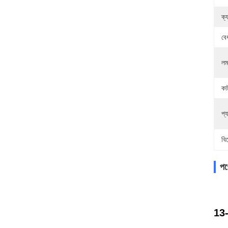
ক্
বে
লম্
কাট
প্
বি
পণ
13-