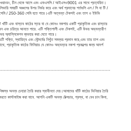
ি। এটি গুয়াংডং, চীন থেকে আসে এবং এফএসসি / আইএসও9001 এর সাথে প্রত্যয়িত।
লিভারি সময়টি অঞ্চলের উপর নির্ভর করে এবং অর্থ প্রদানের শর্তগুলি এল / সি বা টি /
 সেমি / 250-360 সেমি হতে পারে।এটি অত্যন্ত টেকসই এবং তাপ ও ইউভি
ি খাঁটি এবং বাস্তব কাঠের স্তর যা যে কোনও নকশায় একটি প্রাকৃতিক এবং রাস্তার
 জীবন এবং চরিত্র আনতে পারে. এটি শক্তিশালী এবং টেকসই, এটি উভয় অভ্যন্তরীণ
য় অ্যাপ্লিকেশন ব্যবহার করা যেতে পারে।
ি শক্তি, স্থায়িত্ব এবং সৌন্দর্যের নিখুঁত সমন্বয় প্রদান করে,এবং তার তাপ এবং
াথে, প্রাকৃতিক কাঠের ফিনিয়ার যে কোনও অভ্যন্তর নকশা প্রকল্পের জন্য আদর্শ
িজস্ব অনন্য চেহারা তৈরি করার স্বাধীনতা দেয়।আমাদের খাঁটি কাঠের ভিনিয়ার তৈরি
ে কাস্টমাইজ করা যাবে. আপনি একটি অনন্য টেক্সচার, প্রস্থ, বা বেধ চান কিনা,