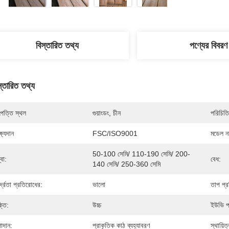
বিস্তারিত তথ্য
পণ্যের বিবরণ
স্তারিত তথ্য
পত্তি স্থল
গুয়াংডং, চীন
পরিচিতি
্ষ্যদান
FSC/ISO9001
মডেল নম
50-100 সেমি/ 110-190 সেমি/ 200-
বা:
বেধ:
140 সেমি/ 250-360 সেমি
্দ্রতা প্রতিরোধের:
ভালো
তাপ প্র
্তি:
উচ্চ
ইউভি প
াদান:
প্রাকৃতিক কাঠ ব্যহ্যাবরণ
স্থায়িত্