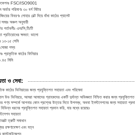
টিফিকেশনঃ FSC/ISO9001
ম অর্ডার পরিমাণঃ ৩০ বর্গ মিটার
জিংয়ের বিবরণঃ লোহার বেল্ট দিয়ে বাঁধা কাঠের প্যালেট
 সময়ঃ অঞ্চল অনুযায়ী
টের শর্তাবলীঃ এল/সি,টি/টি
রতা প্রতিরোধের ক্ষমতা: ভালো
থঃ ১৩-১৫ সেমি
 সোজা শস্য
নঃ প্রাকৃতিক কাঠের ফিনিয়ার
০.৪৫ মিমি
়তা ও সেবা:
ৃতিক কাঠের ভিনিয়ারের জন্য প্রযুক্তিগত সহায়তা এবং পরিষেবা
ারাল উড ভিনিয়রে, আমরা আমাদের গ্রাহকদের একটি দুর্দান্ত অভিজ্ঞতা নিশ্চিত করার জন্য প্রযুক্ত
র পণ্য সম্পর্কে আপনার কোন প্রশ্নের উত্তর দিতে উপলব্ধ, অথবা ইনস্টলেশনের জন্য সহায়তা প্রদ
বিভিন্ন ধরনের প্রযুক্তিগত সহায়তা প্রদান করি, যার মধ্যে রয়েছেঃ
্টলেশন সহায়তা
োডাক্ট ত্রুটি সমাধান
যের রক্ষণাবেক্ষণ এবং যত্ন
য কাস্টমাইজেশন