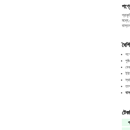
পণ্য
প্রাক
মধ্যে
বাস্ত
বৈশিষ
পণ্
পৃষ্ঠ
বেধ
ইউভ
স্থা
তাপ
বাস
টেকন
প