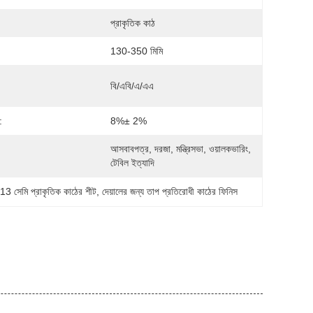
প্রাকৃতিক কাঠ
130-350 মিমি
বি/এবি/এ/এএ
:
8%± 2%
আসবাবপত্র, দরজা, মন্ত্রিসভা, ওয়ালকভারিং, 
:
টেবিল ইত্যাদি
য 13 সেমি প্রাকৃতিক কাঠের শীট
, 
দেয়ালের জন্য তাপ প্রতিরোধী কাঠের ফিনিস