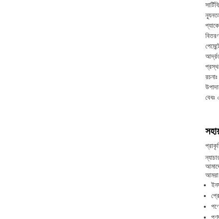
সার্
ন্যূনত
প্যাকে
বিতরণ
পেমেন্
আর্দ্
প্রস্
রচনাঃ
উপাদা
বেধঃ 
সহায
প্রাক
ন্যাচ
আমাদে
আমরা 
ইনস
প্র
পণ্
পণ্