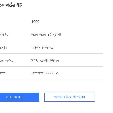
তিক কাঠের শীট
1000
ড প্যাকিং:
পাতলা পাতলা কাঠ প্যালেট
য়কাল:
আঞ্চলিক নির্ভর করে
ানের পদ্ধতি:
টি/টি, ওয়েস্টার্ন ইউনিয়ন
ষমতা:
প্রতি মাসে 50000㎡
সেরা দাম পান
আমাদের সাথে যোগাযোগ