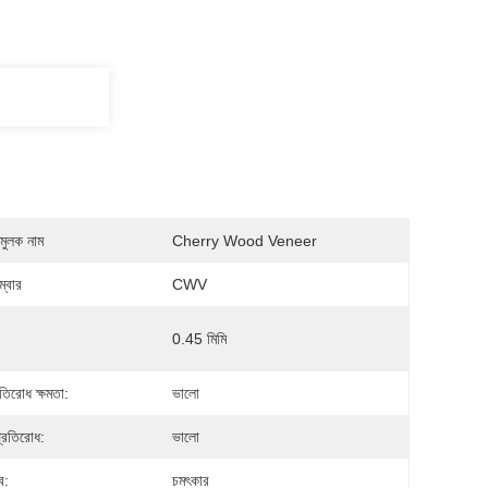
মুলক নাম
Cherry Wood Veneer
্বার
CWV
0.45 মিমি
তিরোধ ক্ষমতা:
ভালো
্রতিরোধ:
ভালো
ব:
চমৎকার