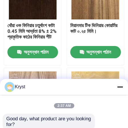
আমাদের সম্বন্ধে
ধোঁয়া ওক ফিনিয়ার চতুর্থাংশ কাটা
মিয়ানমার টিক ভিনিয়ার কোয়ার্টার
0.45 মিমি আর্দ্রতা 8% ± 2%
কাট ০.২৫ মিমি।
কারখানা পরিদর্শন
প্রাকৃতিক কাঠের ফিনিয়ার শীট
অনুসন্ধান পাঠান
অনুসন্ধান পাঠান
গুণমান নিয়ন্ত্রণ
আমাদের সাথে যোগাযোগ
Kryst
খবর
2:37 AM
মামলা
Good day, what product are you looking 
for?
একটি উদ্ধৃতি অনুরোধ করুন
এলম ভেনিয়ার ক্রাউন কাট
সর্পিলাকার কাটিং প্রক্রিয়ায় ছাই