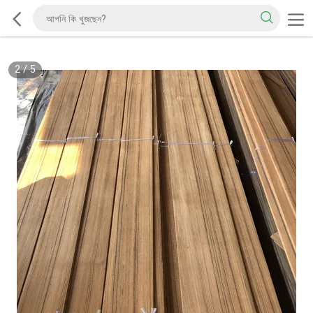
2
/
5