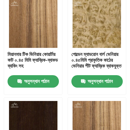
মিয়ানমার টিক ভিনিয়ার কোয়ার্টার
গোল্ডেন ম্যাডরোন বার্ল ভেনিয়ার
কাট ০.৪৫ মিমি ফ্যাব্রিক-ব্যাকড
০.৪৫মিমি প্রাকৃতিক কাঠের
ব্যাকিং সহ
ভেনিয়ার শীট ফ্যাব্রিক ব্যাকযুক্ত
অনুসন্ধান পাঠান
অনুসন্ধান পাঠান
বাড়ি
পণ্য
ভিডিও