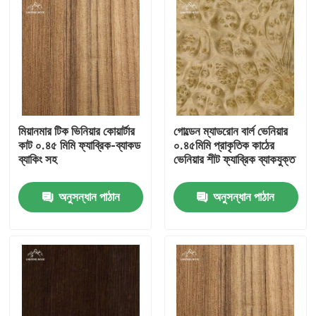
মিয়ানমার টিক ভিনিয়ার কোয়ার্টার
গোল্ডেন ম্যাডরোন বার্ল ভেনিয়ার
কাট ০.৪৫ মিমি ফ্যাব্রিক-ব্যাকড
০.৪৫মিমি প্রাকৃতিক কাঠের
ব্যাকিং সহ
ভেনিয়ার শীট ফ্যাব্রিক ব্যাকযুক্ত
অনুসন্ধান পাঠান
অনুসন্ধান পাঠান
বাড়ি
পণ্য
ভিডিও