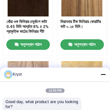
আমাদের সম্বন্ধে
ধোঁয়া ওক ফিনিয়ার চতুর্থাংশ কাটা
মিয়ানমার টিক ভিনিয়ার কোয়ার্টার
0.45 মিমি আর্দ্রতা 8% ± 2%
কাট ০.২৫ মিমি।
কারখানা পরিদর্শন
প্রাকৃতিক কাঠের ফিনিয়ার শীট
অনুসন্ধান পাঠান
অনুসন্ধান পাঠান
গুণমান নিয়ন্ত্রণ
আমাদের সাথে যোগাযোগ
Kryst
খবর
12:00 PM
মামলা
Good day, what product are you looking 
for?
একটি উদ্ধৃতি অনুরোধ করুন
এলম ভেনিয়ার ক্রাউন কাট
সর্পিলাকার কাটিং প্রক্রিয়ায় ছাই