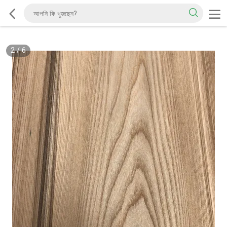
2
/
6