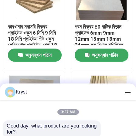
আমাদের সম্বন্ধে
কারখানার সরাসরি বিক্রয়
গরম বিক্রয় E0 বাল্টিক বিড়াল
প্লাইউড ওকুম 6 মিমি 9 মিমি
প্লাইউড 6mm 9mm
কারখানা পরিদর্শন
18 মিমি প্লাইউড শীট ওকুম
12mm 15mm 18mm
লেমিনেটেড প্লাইউড বোর্ড 18
24mm ফুল বিড়াল বাণিজ্যিক
মিমি নির্মাণের জন্য
প্লাইউড শীট
অনুসন্ধান পাঠান
অনুসন্ধান পাঠান
গুণমান নিয়ন্ত্রণ
1200*2400mm
আমাদের সাথে যোগাযোগ
Kryst
খবর
3:27 AM
মামলা
Good day, what product are you looking 
for?
একটি উদ্ধৃতি অনুরোধ করুন
বেড়ালের সাথে আবৃত 3 মিমি 4
নতুন ট্রেন্ডিং বেসউড প্লাইউড