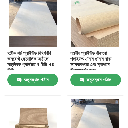
বাল্টিক বার্চ প্লাইউড বিবি/বিবি
নমনীয় প্লাইউড বাঁকানো
জলরোধী ফেনোলিক আঠালো
প্লাইউড ৩মিমি ৫মিমি বাঁকা
সামুদ্রিক প্লাইউড 4 মিমি-40
আসবাবপত্র এবং স্থাপত্য
মিমি
মিলওয়ার্কের জন্য
অনুসন্ধান পাঠান
অনুসন্ধান পাঠান
বাড়ি
পণ্য
ভিডিও