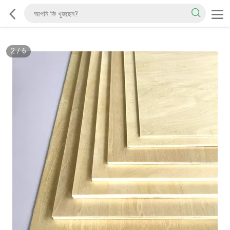
2
/
6