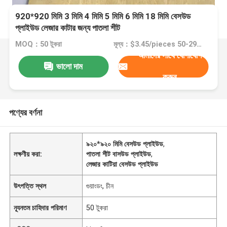
920*920 মিমি 3 মিমি 4 মিমি 5 মিমি 6 মিমি 18 মিমি বেসউড
প্লাইউড লেজার কাটার জন্য পাতলা শীট
MOQ：50 টুকরা
মূল্য：$3.45/pieces 50-2999 pieces
আমাদের সাথে যোগাযোগ
ভালো দাম
করুন
পণ্যের বর্ণনা
৯২০*৯২০ মিমি বেসউড প্লাইউড
,
লক্ষণীয় করা:
পাতলা শীট বাসউড প্লাইউড
,
লেজার কাটিয়া বেসউড প্লাইউড
উৎপত্তি স্থল
গুয়াংডং, চীন
ন্যূনতম চাহিদার পরিমাণ
50 টুকরা