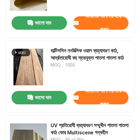
আমাদের সাথে যোগাযোগ
আমাদের সম্বন্ধে
ভালো দাম
করুন
কারখানা পরিদর্শন
মাল্টিসসিন ননটক্সিক ওয়াল ব্যহ্যাবরণ কাঠ,
গুণমান নিয়ন্ত্রণ
আর্দ্রতারোধী বহু স্তরযুক্ত পাতলা পাতলা কাঠ
MOQ：1000
আমাদের সাথে যোগাযোগ
আমাদের সাথে যোগাযোগ
খবর
ভালো দাম
করুন
মামলা
UV প্রতিরোধী ব্যহ্যাবরণ সম্মুখীন পাতলা পাতলা
কাঠ কোর Multiscene গন্ধহীন
একটি উদ্ধৃতি অনুরোধ করুন
MOQ：30 বর্গ মিটার