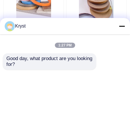
0.6 মিমি 1 মিমি কাঠের দানা
স্বয়ংক্রিয় উৎপাদনের জন্য
Kryst
পিভিসি সাদা রঙের আসবাবপত্র
মাল্টিসসিন হার্ড উড এজ ব্যান্ডিং
প্রান্তের ব্যান্ডিং
ক্ষতিহীন ব্যবহারিক
1:27 PM
ভালো দাম
ভালো দাম
Good day, what product are you looking 
for?
আমাদের সাথে যোগাযোগ করুন
আমাদের সাথে যোগাযোগ করুন
আরো দেখুন
বাড়ি
আমাদের সম্পর্কে
আমাদের সাথে যোগাযোগ করুন
Desktop Site
সাইট ম্যাপ
গোপনীয়তা নীতি