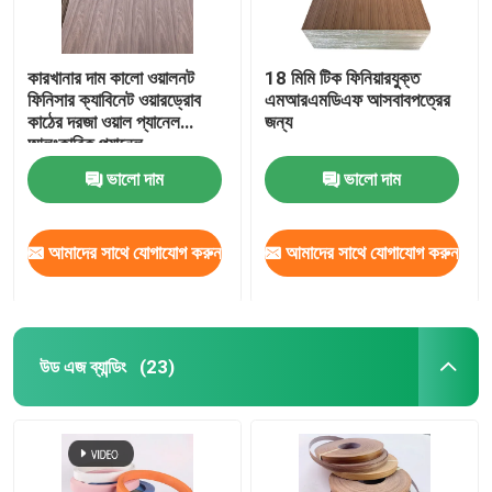
কারখানার দাম কালো ওয়ালনট
18 মিমি টিক ফিনিয়ারযুক্ত
ফিনিসার ক্যাবিনেট ওয়ারড্রোব
এমআরএমডিএফ আসবাবপত্রের
কাঠের দরজা ওয়াল প্যানেল
জন্য
আলংকারিক প্যানেল
ভালো দাম
ভালো দাম
আমাদের সাথে যোগাযোগ করুন
আমাদের সাথে যোগাযোগ করুন
উড এজ ব্যান্ডিং
(23)