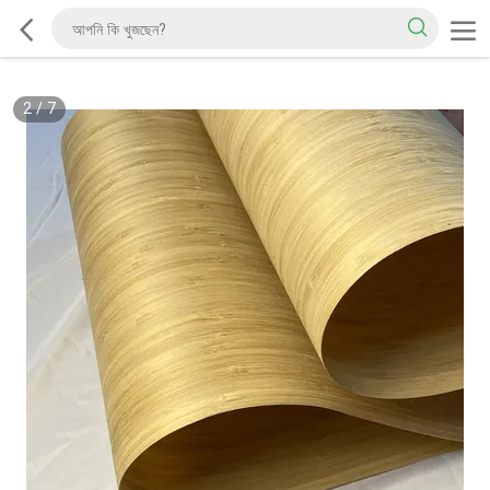
2
/
7