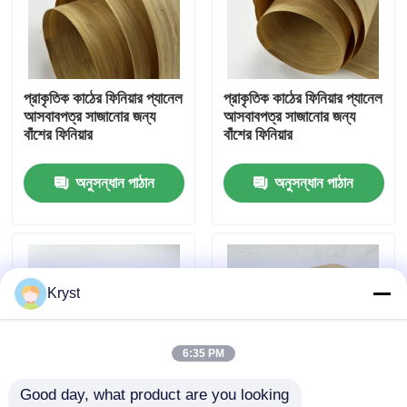
আমাদের সম্বন্ধে
প্রাকৃতিক কাঠের ফিনিয়ার প্যানেল
প্রাকৃতিক কাঠের ফিনিয়ার প্যানেল
কারখানা পরিদর্শন
আসবাবপত্র সাজানোর জন্য
আসবাবপত্র সাজানোর জন্য
বাঁশের ফিনিয়ার
বাঁশের ফিনিয়ার
গুণমান নিয়ন্ত্রণ
অনুসন্ধান পাঠান
অনুসন্ধান পাঠান
আমাদের সাথে যোগাযোগ
খবর
Kryst
মামলা
6:35 PM
Good day, what product are you looking 
একটি উদ্ধৃতি অনুরোধ করুন