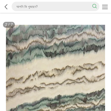
2
/
7