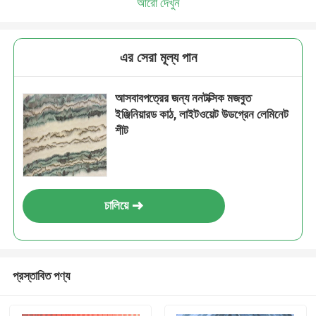
আরো দেখুন
এর সেরা মূল্য পান
আসবাবপত্রের জন্য ননটক্সিক মজবুত
ইঞ্জিনিয়ারড কাঠ, লাইটওয়েট উডগ্রেন লেমিনেট
শীট
চালিয়ে
প্রস্তাবিত পণ্য