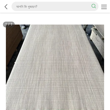
1
/
1