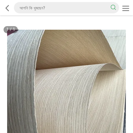
1
/
1