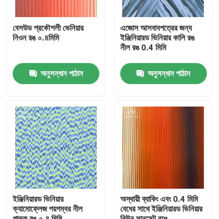
বেসউড প্রকৌশলী ভেনিয়ার
এজোস আসবাবপত্রের জন্য
নিওন রঙ ০.৪মিমি
ইঞ্জিনিয়ারড ভিনিয়ার কালি রঙ
নীল রঙ 0.4 মিমি
অনুসন্ধান পাঠান
অনুসন্ধান পাঠান
বাড়ি
পণ্য
ইঞ্জিনিয়ারড ভিনিয়ার
অস্থায়ী ব্যাকিং এবং 0.4 মিমি
ক্যামোফ্লেজ পয়গম্বর নীল
বেধের সাথে ইঞ্জিনিয়ারড ভিনিয়ার
ভিডিও
পালক রঙ ০.৪ মিমি
নিউন সানসেট রঙে