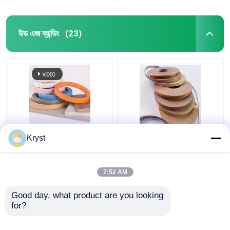
উড এজ ব্যান্ডিং
(23)
0.6 মিমি 1 মিমি কাঠের দানা
স্বয়ংক্রিয় উৎপাদনের জন্য
Kryst
পিভিসি সাদা রঙের আসবাবপত্র
মাল্টিসসিন হার্ড উড এজ ব্যান্ডিং
প্রান্তের ব্যান্ডিং
ক্ষতিহীন ব্যবহারিক
7:52 AM
ভালো দাম
ভালো দাম
Good day, what product are you looking 
for?
আমাদের সাথে যোগাযোগ করুন
আমাদের সাথে যোগাযোগ করুন