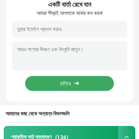
একটি বার্তা রেখে যান
আমরা শীঘ্রই আপনাকে আবার কল করব!
আমাদের সম্বন্ধে
কারখানা পরিদর্শন
গুণমান নিয়ন্ত্রণ
আমাদের সাথে যোগাযোগ
খবর
আমাদের কাছ থেকে অন্যান্য বিভাগগুলি
মামলা
একটি উদ্ধৃতি অনুরোধ করুন
প্রাকৃতিক কাঠ ব্যহ্যাবরণ
(136)